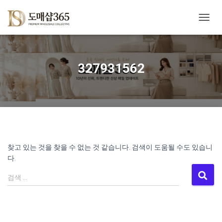
내
비
게
이
션
327931562
토
글
찾고 있는 것을 찾을 수 없는 것 같습니다. 검색이 도움될 수도 있습니
다.
검
검색 …
색: