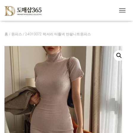
내
비
게
이
홈
/
원피스
/ 24010072 럭셔리 터틀넥 반팔니트원피스
션
토
글