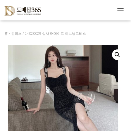
내
비
게
이
홈
/
원피스
/ 24020029 실사 머메이드 이브닝드레스
션
토
글