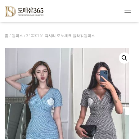
내
비
게
이
홈
/
원피스
/ 24020164 럭셔리 모노체크 플라워원피스
션
토
글