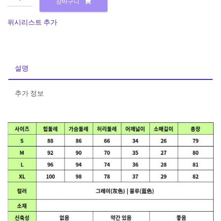
장바구니
럭
셔
위시리스트 추가
리
모
노
체
설명
크
플
추가 정보
라
워
원
피
스
수
량