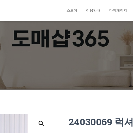
스토어
이용안내
마이페이지
트
24030069