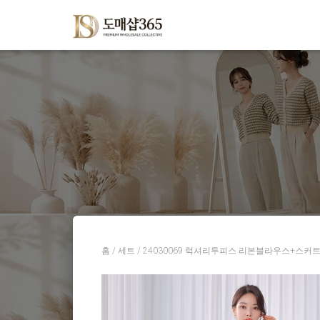
홈
/
세트
/ 24030069 럭셔리투피스 리본블라우스+스커