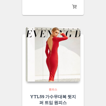
원피스
YTL59 가수무대복 뒷지
퍼 트임 원피스