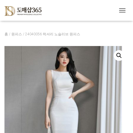
내
비
게
이
홈
/
원피스
/ 24040056 럭셔리 노슬리브 원피스
션
토
글