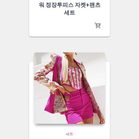
워 정장투피스 자켓+팬츠
세트
세트