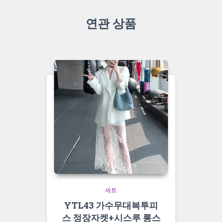
연관 상품
세트
YTL43 가수무대복투피
스 정장자켓+시스루 롱스