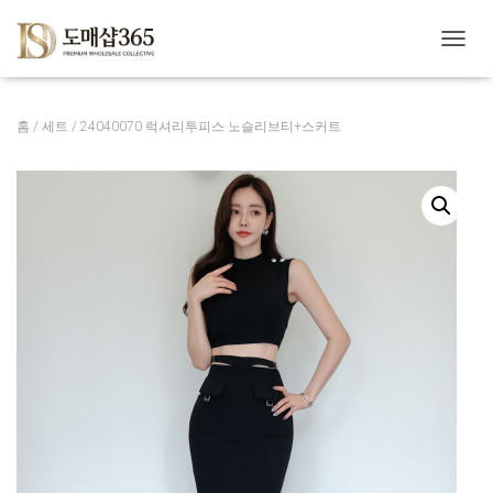
내
비
게
이
홈
/
세트
/ 24040070 럭셔리투피스 노슬리브티+스커트
션
토
글