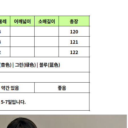
스
수
량