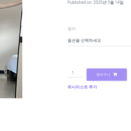
Published on: 2025년 5월 14일
컬러
25050125
장바구니
실
사
위시리스트 추가
시
스
루
망
사
원
피