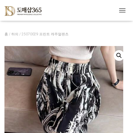
내
비
게
이
홈
/
하의
/ 25070029 프린트 캐주얼팬츠
션
토
글