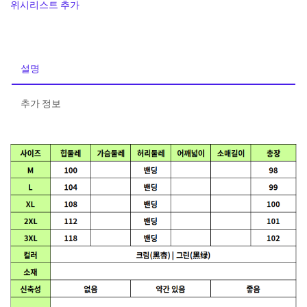
위시리스트 추가
트
캐
주
얼
설명
팬
츠
추가 정보
수
량