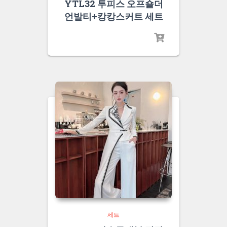
YTL32 투피스 오프숄더
언발티+캉캉스커트 세트
세트