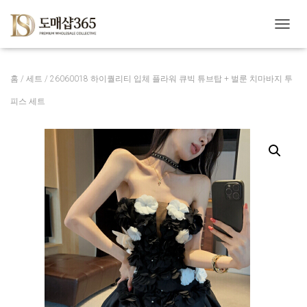
내
비
게
이
홈
/
세트
/ 26060018 하이퀄리티 입체 플라워 큐빅 튜브탑 + 벌룬 치마바지 투
션
토
피스 세트
글