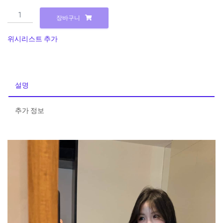
26060018
장바구니
하
이
위시리스트 추가
퀄
리
티
입
설명
체
플
추가 정보
라
워
큐
빅
튜
브
탑
+
벌
룬
치