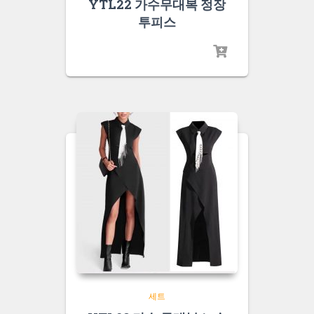
YTL22 가수무대복 정장
투피스
세트