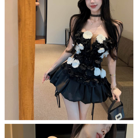
마
바
지
투
피
스
세
트
수
량