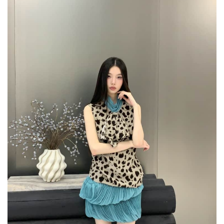
투
피
스
세
트
수
량