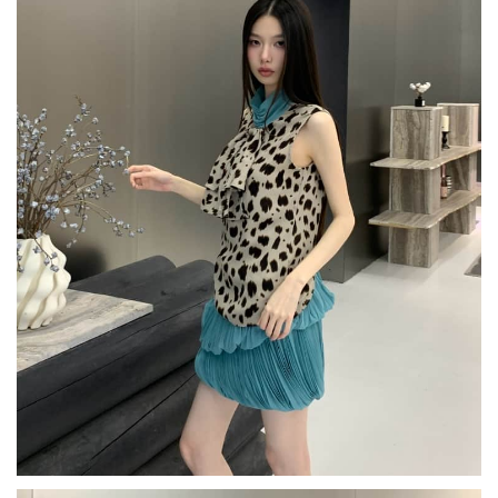
민
소
매
탑
+
호
수
빛
블
루
벌
룬
플
리
츠
미
니
스
커
트