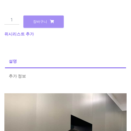
26060032
장바구니
[키
치
위시리스트 추가
무
드]
레
트
설명
로
호
추가 정보
피
리
본
타
이
쉬
폰
셔
링