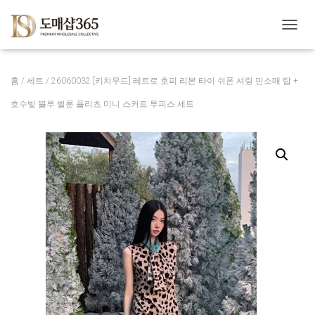
내
비
게
이
홈
/
세트
/ 26060032 [키치무드] 레트로 호피 리본 타이 쉬폰 셔링 민소매 탑 +
션
토
호수빛 블루 벌룬 플리츠 미니 스커트 투피스 세트
글