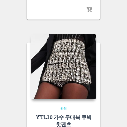
하의
YTL10 가수 무대복 큐빅
핫팬츠