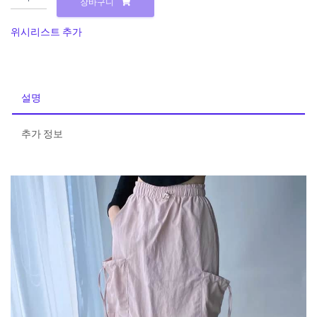
장바구니
[힙
스
위시리스트 추가
타
일]
스
트
설명
링
포
추가 정보
인
트
카
고
롱
스
커
트
수
량