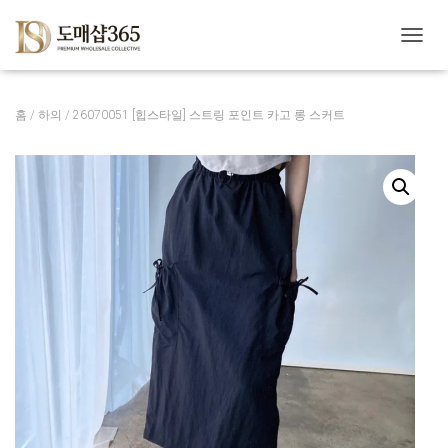
내
비
게
이
홈
/
하의
/ 26070051 [힙스타일] 스트링 포인트 카고 롱 스커트
션
토
글