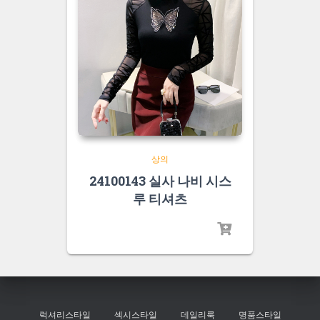
상의
24100143 실사 나비 시스
루 티셔츠
럭셔리스타일
섹시스타일
데일리룩
명품스타일