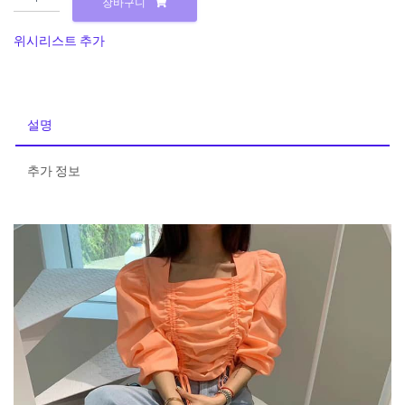
장바구니
[키
치
위시리스트 추가
룩]
셔
링
스
설명
트
링
추가 정보
포
인
트
크
롭
긴
팔
탑
수
량