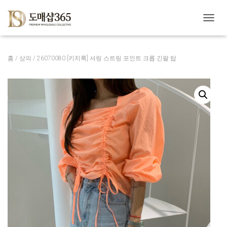
내
비
게
이
홈
/
상의
/ 26070080 [키치룩] 셔링 스트링 포인트 크롭 긴팔 탑
션
토
글