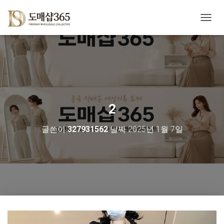
내
비
게
이
션
토
글
2
글쓴이
327931562
날짜
2025년 1월 7일