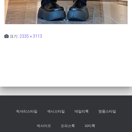
크기:
2335 × 3113
럭셔리스타일
섹시스타일
데일리룩
명품스타일
빅사이즈
오피스룩
파티룩