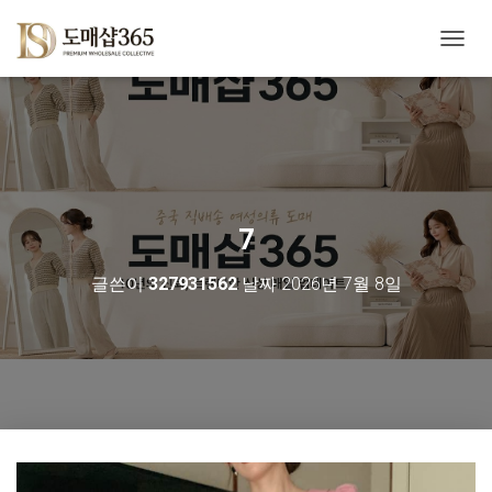
내
비
게
이
션
토
글
7
글쓴이
327931562
날짜
2026년 7월 8일