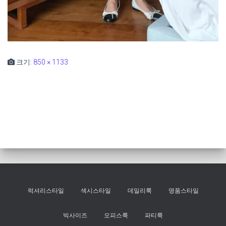
크기:
850 × 1133
럭셔리스타일
섹시스타일
데일리룩
명품스타일
빅사이즈
오피스룩
파티룩