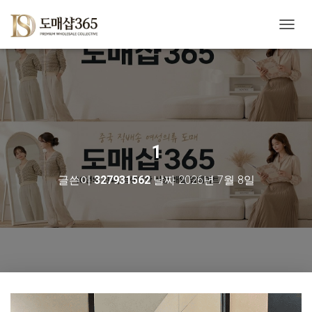
내
비
게
이
션
토
글
1
글쓴이
327931562
날짜
2026년 7월 8일