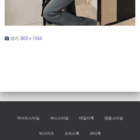
크기:
800 × 1066
럭셔리스타일
섹시스타일
데일리룩
명품스타일
빅사이즈
오피스룩
파티룩