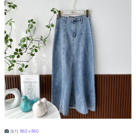
크기:
860 × 860