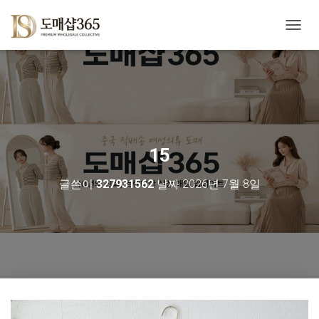
내
비
게
이
션
토
글
15
글쓴이
327931562
날짜
2026년 7월 8일