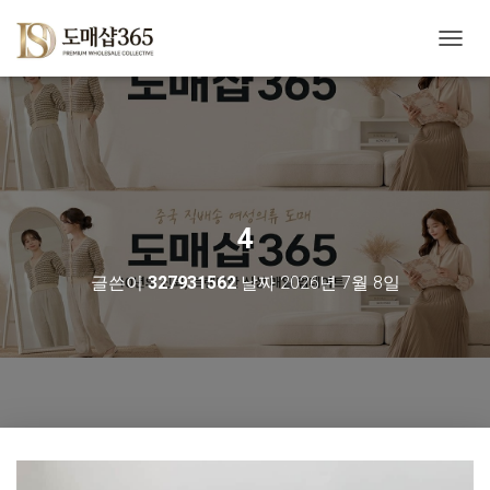
내
비
게
이
션
토
글
4
글쓴이
327931562
날짜
2026년 7월 8일