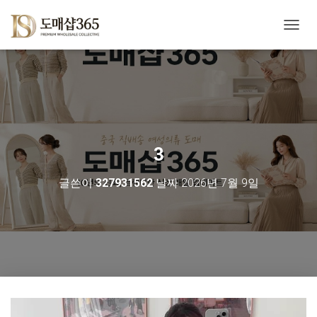
내
비
게
이
션
토
글
3
글쓴이
327931562
날짜
2026년 7월 9일