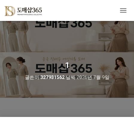
내
비
게
이
션
토
글
1
글쓴이
327931562
날짜
2026년 7월 9일