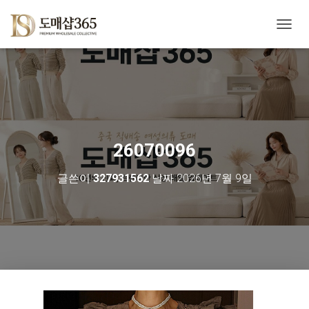
내
비
게
이
션
토
글
26070096
글쓴이
327931562
날짜
2026년 7월 9일