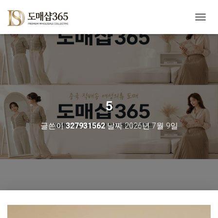
내
비
게
이
션
토
글
5
글쓴이
327931562
날짜
2026년 7월 9일