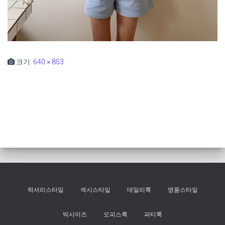
크기:
640 × 853
럭셔리스타일
섹시스타일
데일리룩
명품스타일
빅사이즈
오피스룩
파티룩