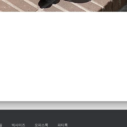
일
빅사이즈
오피스룩
파티룩