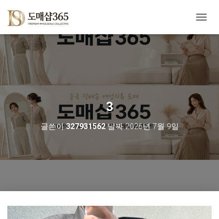
내
비
게
이
션
토
글
3
글쓴이
327931562
날짜
2026년 7월 9일