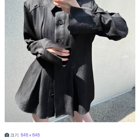
크기:
848 × 848