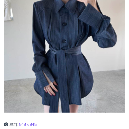
크기:
848 × 848