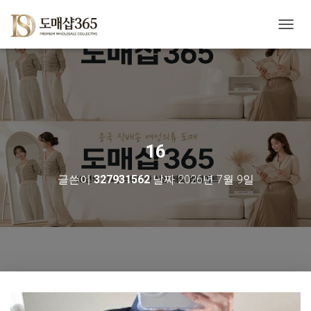
내
비
게
이
션
토
글
16
글쓴이
327931562
날짜
2026년 7월 9일