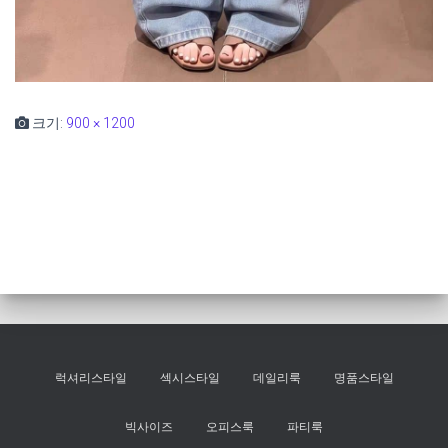
크기:
900 × 1200
럭셔리스타일
섹시스타일
데일리룩
명품스타일
빅사이즈
오피스룩
파티룩