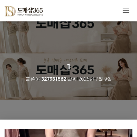
내
비
게
이
션
토
글
1
글쓴이
327931562
날짜
2026년 7월 9일