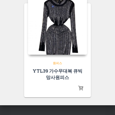
원피스
YTL39 가수무대복 큐빅
망사원피스