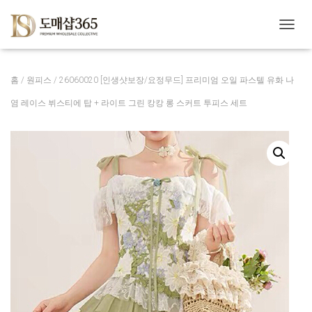
내
비
게
이
홈
/
원피스
/ 26060020 [인생샷보장/요정무드] 프리미엄 오일 파스텔 유화 나
션
토
염 레이스 뷔스티에 탑 + 라이트 그린 캉캉 롱 스커트 투피스 세트
글