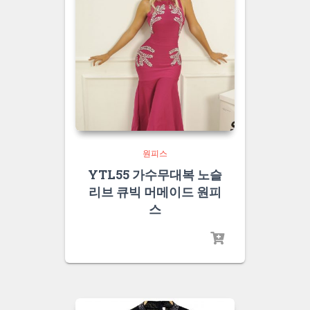
원피스
YTL55 가수무대복 노슬
리브 큐빅 머메이드 원피
스