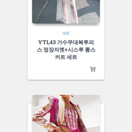
세트
YTL43 가수무대복투피
스 정장자켓+시스루 롱스
커트 세트