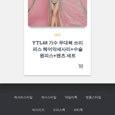
세트
YTL48 가수 무대복 쓰리
피스 헤어악세사리+수술
원피스+팬츠 세트
럭셔리스타일
섹시스타일
데일리룩
명품스타일
빅사이즈
오피스룩
파티룩