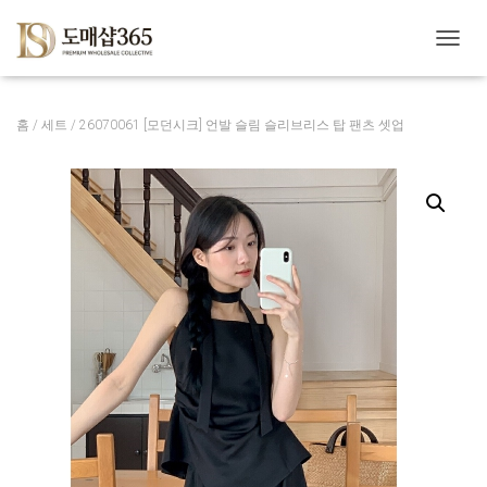
내
비
게
이
홈
/
세트
/ 26070061 [모던시크] 언발 슬림 슬리브리스 탑 팬츠 셋업
션
토
글