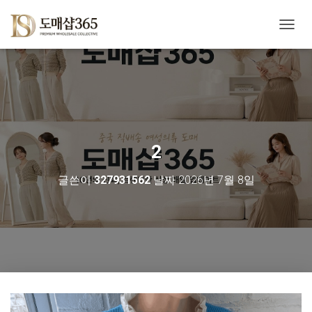
내
비
게
이
션
토
글
2
글쓴이
327931562
날짜
2026년 7월 8일